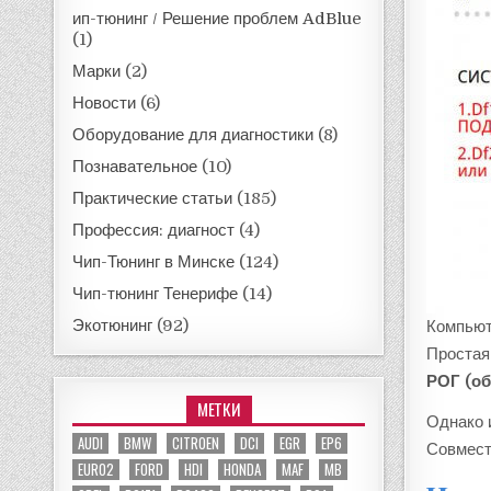
ип-тюнинг / Решение проблем AdBlue
(1)
Марки
(2)
Новости
(6)
Оборудование для диагностики
(8)
Познавательное
(10)
Практические статьи
(185)
Профессия: диагност
(4)
Чип-Тюнинг в Минске
(124)
Чип-тюнинг Тенерифе
(14)
Экотюнинг
(92)
Компьют
Простая
РОГ (о
МЕТКИ
Однако 
AUDI
BMW
CITROEN
DCI
EGR
EP6
Совмест
EURO2
FORD
HDI
HONDA
MAF
MB