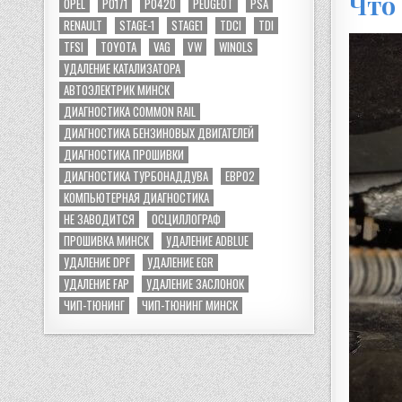
Что
OPEL
P0171
P0420
PEUGEOT
PSA
RENAULT
STAGE-1
STAGE1
TDCI
TDI
TFSI
TOYOTA
VAG
VW
WINOLS
УДАЛЕНИЕ КАТАЛИЗАТОРА
АВТОЭЛЕКТРИК МИНСК
ДИАГНОСТИКА COMMON RAIL
ДИАГНОСТИКА БЕНЗИНОВЫХ ДВИГАТЕЛЕЙ
ДИАГНОСТИКА ПРОШИВКИ
ДИАГНОСТИКА ТУРБОНАДДУВА
ЕВРО2
КОМПЬЮТЕРНАЯ ДИАГНОСТИКА
НЕ ЗАВОДИТСЯ
ОСЦИЛЛОГРАФ
ПРОШИВКА МИНСК
УДАЛЕНИЕ ADBLUE
УДАЛЕНИЕ DPF
УДАЛЕНИЕ EGR
УДАЛЕНИЕ FAP
УДАЛЕНИЕ ЗАСЛОНОК
ЧИП-ТЮНИНГ
ЧИП-ТЮНИНГ МИНСК