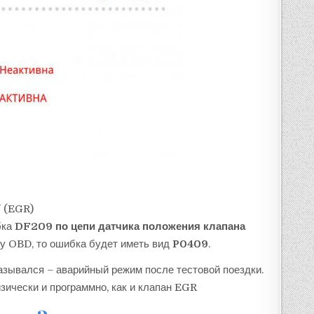
Г (EGR)
бка
DF209 по цепи датчика положения клапана
лу OBD, то ошибка будет иметь вид
P0409
.
азывался – аварийный режим после тестовой поездки.
ически и программно, как и клапан EGR