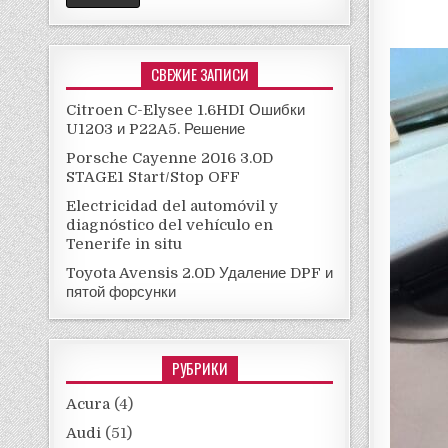
СВЕЖИЕ ЗАПИСИ
Citroen C-Elysee 1.6HDI Ошибки
U1203 и P22A5. Решение
Porsche Cayenne 2016 3.0D
STAGE1 Start/Stop OFF
Electricidad del automóvil y
diagnóstico del vehículo en
Tenerife in situ
Toyota Avensis 2.0D Удаление DPF и
пятой форсунки
РУБРИКИ
Acura
(4)
Audi
(51)