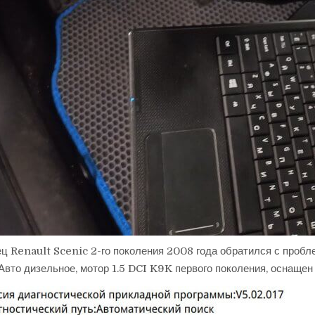
ц Renault Scenic 2-го поколения 2008 года обратился с проб
 Авто дизельное, мотор 1.5 DCI K9K первого поколения, оснащ