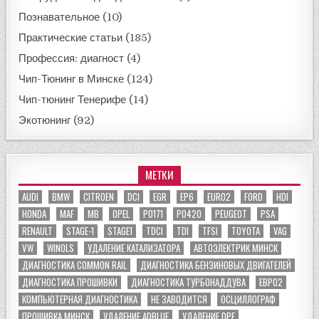
Познавательное
(10)
Практические статьи
(185)
Профессия: диагност
(4)
Чип-Тюнинг в Минске
(124)
Чип-тюнинг Тенерифе
(14)
Экотюнинг
(92)
МЕТКИ
AUDI
BMW
CITROEN
DCI
EGR
EP6
EURO2
FORD
HDI
HONDA
MAF
MB
OPEL
P0171
P0420
PEUGEOT
PSA
RENAULT
STAGE-1
STAGE1
TDCI
TDI
TFSI
TOYOTA
VAG
VW
WINOLS
УДАЛЕНИЕ КАТАЛИЗАТОРА
АВТОЭЛЕКТРИК МИНСК
ДИАГНОСТИКА COMMON RAIL
ДИАГНОСТИКА БЕНЗИНОВЫХ ДВИГАТЕЛЕЙ
ДИАГНОСТИКА ПРОШИВКИ
ДИАГНОСТИКА ТУРБОНАДДУВА
ЕВРО2
КОМПЬЮТЕРНАЯ ДИАГНОСТИКА
НЕ ЗАВОДИТСЯ
ОСЦИЛЛОГРАФ
ПРОШИВКА МИНСК
УДАЛЕНИЕ ADBLUE
УДАЛЕНИЕ DPF