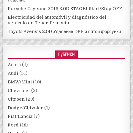
Porsche Cayenne 2016 3.0D STAGE1 Start/Stop OFF
Electricidad del automóvil y diagnóstico del
vehículo en Tenerife in situ
Toyota Avensis 2.0D Удаление DPF и пятой форсунки
РУБРИКИ
Acura
(4)
Audi
(51)
BMW/Mini
(10)
Chevrolet
(2)
Citroen
(28)
Dodge/Chtysler
(1)
Fiat/Lancia
(7)
Ford
(18)