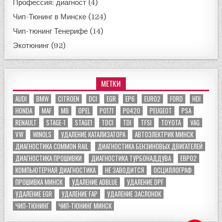
Профессия: диагност
(4)
Чип-Тюнинг в Минске
(124)
Чип-тюнинг Тенерифе
(14)
Экотюнинг
(92)
МЕТКИ
AUDI
BMW
CITROEN
DCI
EGR
EP6
EURO2
FORD
HDI
HONDA
MAF
MB
OPEL
P0171
P0420
PEUGEOT
PSA
RENAULT
STAGE-1
STAGE1
TDCI
TDI
TFSI
TOYOTA
VAG
VW
WINOLS
УДАЛЕНИЕ КАТАЛИЗАТОРА
АВТОЭЛЕКТРИК МИНСК
ДИАГНОСТИКА COMMON RAIL
ДИАГНОСТИКА БЕНЗИНОВЫХ ДВИГАТЕЛЕЙ
ДИАГНОСТИКА ПРОШИВКИ
ДИАГНОСТИКА ТУРБОНАДДУВА
ЕВРО2
КОМПЬЮТЕРНАЯ ДИАГНОСТИКА
НЕ ЗАВОДИТСЯ
ОСЦИЛЛОГРАФ
ПРОШИВКА МИНСК
УДАЛЕНИЕ ADBLUE
УДАЛЕНИЕ DPF
УДАЛЕНИЕ EGR
УДАЛЕНИЕ FAP
УДАЛЕНИЕ ЗАСЛОНОК
ЧИП-ТЮНИНГ
ЧИП-ТЮНИНГ МИНСК