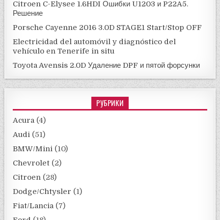
Citroen C-Elysee 1.6HDI Ошибки U1203 и P22A5.
Решение
Porsche Cayenne 2016 3.0D STAGE1 Start/Stop OFF
Electricidad del automóvil y diagnóstico del
vehículo en Tenerife in situ
Toyota Avensis 2.0D Удаление DPF и пятой форсунки
РУБРИКИ
Acura
(4)
Audi
(51)
BMW/Mini
(10)
Chevrolet
(2)
Citroen
(28)
Dodge/Chtysler
(1)
Fiat/Lancia
(7)
Ford
(18)