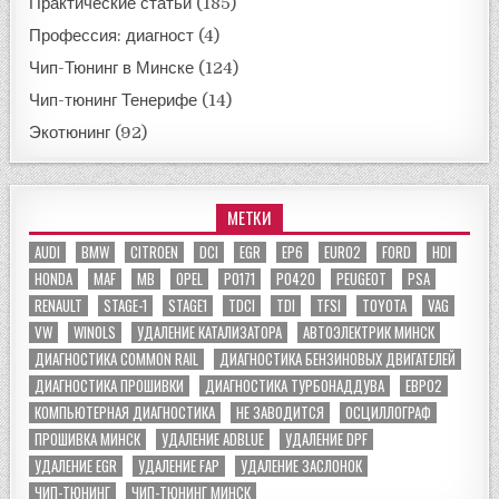
Практические статьи
(185)
Профессия: диагност
(4)
Чип-Тюнинг в Минске
(124)
Чип-тюнинг Тенерифе
(14)
Экотюнинг
(92)
МЕТКИ
AUDI
BMW
CITROEN
DCI
EGR
EP6
EURO2
FORD
HDI
HONDA
MAF
MB
OPEL
P0171
P0420
PEUGEOT
PSA
RENAULT
STAGE-1
STAGE1
TDCI
TDI
TFSI
TOYOTA
VAG
VW
WINOLS
УДАЛЕНИЕ КАТАЛИЗАТОРА
АВТОЭЛЕКТРИК МИНСК
ДИАГНОСТИКА COMMON RAIL
ДИАГНОСТИКА БЕНЗИНОВЫХ ДВИГАТЕЛЕЙ
ДИАГНОСТИКА ПРОШИВКИ
ДИАГНОСТИКА ТУРБОНАДДУВА
ЕВРО2
КОМПЬЮТЕРНАЯ ДИАГНОСТИКА
НЕ ЗАВОДИТСЯ
ОСЦИЛЛОГРАФ
ПРОШИВКА МИНСК
УДАЛЕНИЕ ADBLUE
УДАЛЕНИЕ DPF
УДАЛЕНИЕ EGR
УДАЛЕНИЕ FAP
УДАЛЕНИЕ ЗАСЛОНОК
ЧИП-ТЮНИНГ
ЧИП-ТЮНИНГ МИНСК