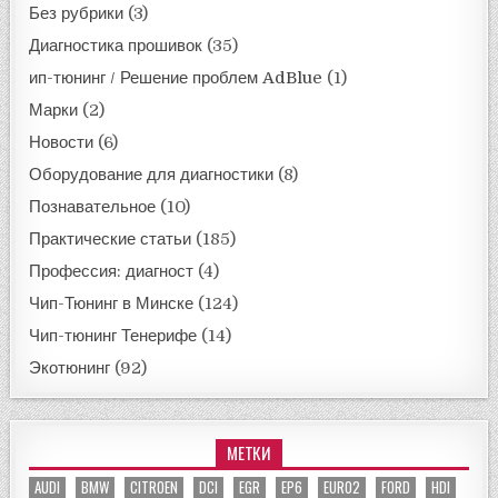
Без рубрики
(3)
Диагностика прошивок
(35)
ип-тюнинг / Решение проблем AdBlue
(1)
Марки
(2)
Новости
(6)
Оборудование для диагностики
(8)
Познавательное
(10)
Практические статьи
(185)
Профессия: диагност
(4)
Чип-Тюнинг в Минске
(124)
Чип-тюнинг Тенерифе
(14)
Экотюнинг
(92)
МЕТКИ
AUDI
BMW
CITROEN
DCI
EGR
EP6
EURO2
FORD
HDI