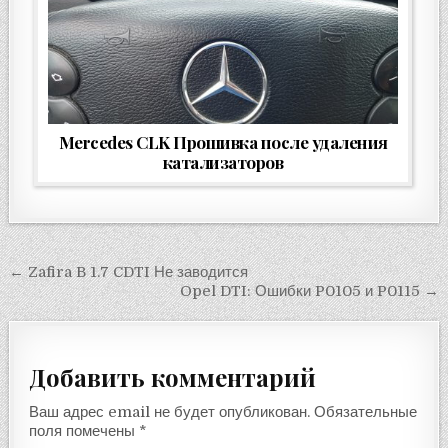
Mercedes CLK Прошивка после удаления
катализаторов
Навигация
← Zafira B 1.7 CDTI Не заводится
Opel DTI: Ошибки P0105 и P0115 →
по
записям
Добавить комментарий
Ваш адрес email не будет опубликован.
Обязательные
поля помечены
*