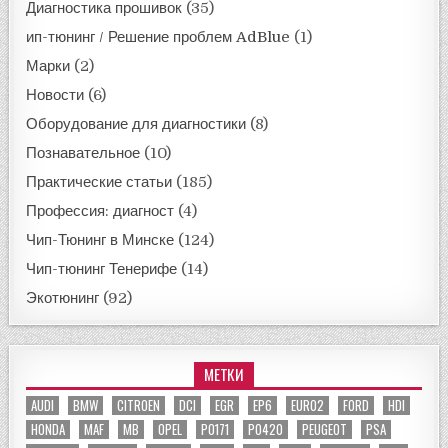
Диагностика прошивок
(35)
ип-тюнинг / Решение проблем AdBlue
(1)
Марки
(2)
Новости
(6)
Оборудование для диагностики
(8)
Познавательное
(10)
Практические статьи
(185)
Профессия: диагност
(4)
Чип-Тюнинг в Минске
(124)
Чип-тюнинг Тенерифе
(14)
Экотюнинг
(92)
МЕТКИ
AUDI
BMW
CITROEN
DCI
EGR
EP6
EURO2
FORD
HDI
HONDA
MAF
MB
OPEL
P0171
P0420
PEUGEOT
PSA