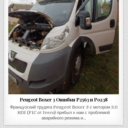
Peugeot Boxer 3 Ошибки P2563 и P0238
Французский трудяга Peugeot Boxer 3 c мотором 3.0
HDI (F1C от Iveco) прибыл к нам с проблемой
аварийного режима и…