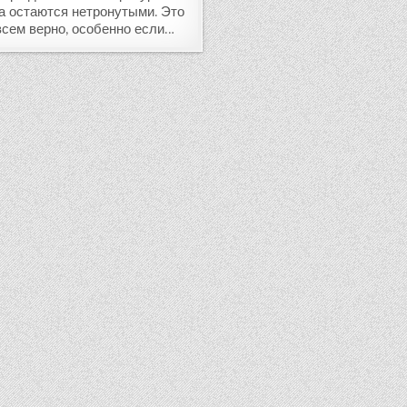
а остаются нетронутыми. Это
всем верно, особенно если…