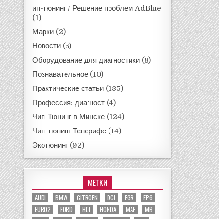
ип-тюнинг / Решение проблем AdBlue
(1)
Марки
(2)
Новости
(6)
Оборудование для диагностики
(8)
Познавательное
(10)
Практические статьи
(185)
Профессия: диагност
(4)
Чип-Тюнинг в Минске
(124)
Чип-тюнинг Тенерифе
(14)
Экотюнинг
(92)
МЕТКИ
AUDI
BMW
CITROEN
DCI
EGR
EP6
EURO2
FORD
HDI
HONDA
MAF
MB