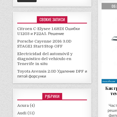
06
СВЕЖИЕ ЗАПИСИ
Citroen C-Elysee 1.6HDI Ошибки
U1203 и P22A5. Решение
Porsche Cayenne 2016 3.0D
STAGE1 Start/Stop OFF
Electricidad del automóvil y
diagnóstico del vehículo en
Tenerife in situ
Toyota Avensis 2.0D Удаление DPF и
пятой форсунки
Как г
те
РУБРИКИ
Част
Acura
(4)
реше
Audi
(51)
филь