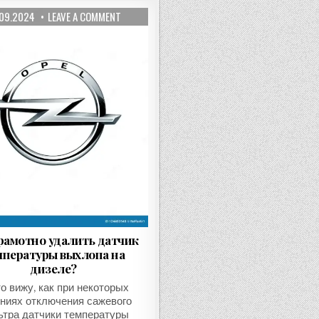
.09.2024
LEAVE A COMMENT
рамотно удалить датчик
мпературы выхлопа на
дизеле?
о вижу, как при некоторых
ниях отключения сажевого
тра датчики температуры