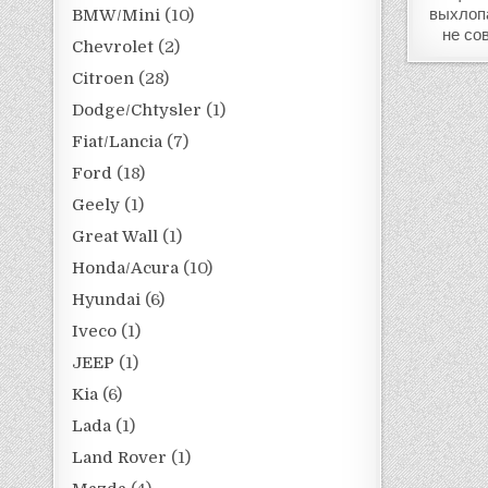
выхлоп
BMW/Mini
(10)
не со
Chevrolet
(2)
Citroen
(28)
Dodge/Chtysler
(1)
Fiat/Lancia
(7)
Ford
(18)
Geely
(1)
Great Wall
(1)
Honda/Acura
(10)
Hyundai
(6)
Iveco
(1)
JEEP
(1)
Kia
(6)
Lada
(1)
Land Rover
(1)