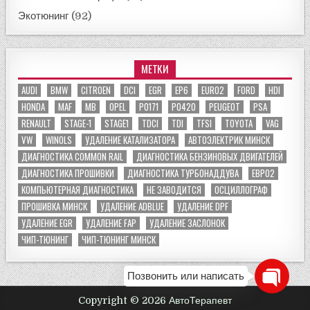
Экотюнинг
(92)
МЕТКИ
AUDI
BMW
CITROEN
DCI
EGR
EP6
EURO2
FORD
HDI
HONDA
MAF
MB
OPEL
P0171
P0420
PEUGEOT
PSA
RENAULT
STAGE-1
STAGE1
TDCI
TDI
TFSI
TOYOTA
VAG
VW
WINOLS
УДАЛЕНИЕ КАТАЛИЗАТОРА
АВТОЭЛЕКТРИК МИНСК
ДИАГНОСТИКА COMMON RAIL
ДИАГНОСТИКА БЕНЗИНОВЫХ ДВИГАТЕЛЕЙ
ДИАГНОСТИКА ПРОШИВКИ
ДИАГНОСТИКА ТУРБОНАДДУВА
ЕВРО2
КОМПЬЮТЕРНАЯ ДИАГНОСТИКА
НЕ ЗАВОДИТСЯ
ОСЦИЛЛОГРАФ
ПРОШИВКА МИНСК
УДАЛЕНИЕ ADBLUE
УДАЛЕНИЕ DPF
УДАЛЕНИЕ EGR
УДАЛЕНИЕ FAP
УДАЛЕНИЕ ЗАСЛОНОК
ЧИП-ТЮНИНГ
ЧИП-ТЮНИНГ МИНСК
Позвонить или написать
Copyright © 2026 АвтоТерапевт