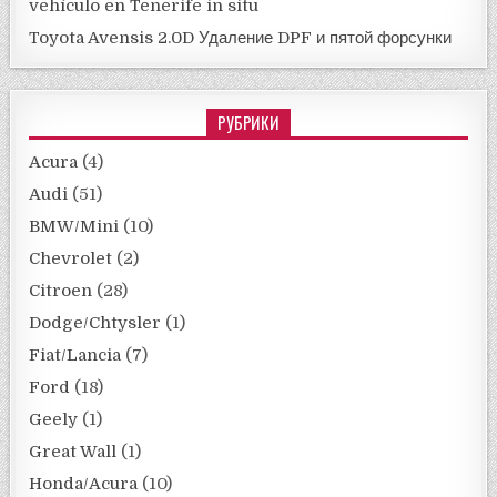
vehículo en Tenerife in situ
Toyota Avensis 2.0D Удаление DPF и пятой форсунки
РУБРИКИ
Acura
(4)
Audi
(51)
BMW/Mini
(10)
Chevrolet
(2)
Citroen
(28)
Dodge/Chtysler
(1)
Fiat/Lancia
(7)
Ford
(18)
Geely
(1)
Great Wall
(1)
Honda/Acura
(10)