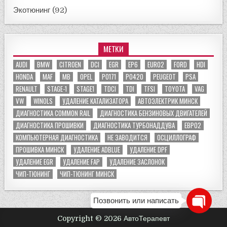
Экотюнинг
(92)
МЕТКИ
AUDI
BMW
CITROEN
DCI
EGR
EP6
EURO2
FORD
HDI
HONDA
MAF
MB
OPEL
P0171
P0420
PEUGEOT
PSA
RENAULT
STAGE-1
STAGE1
TDCI
TDI
TFSI
TOYOTA
VAG
VW
WINOLS
УДАЛЕНИЕ КАТАЛИЗАТОРА
АВТОЭЛЕКТРИК МИНСК
ДИАГНОСТИКА COMMON RAIL
ДИАГНОСТИКА БЕНЗИНОВЫХ ДВИГАТЕЛЕЙ
ДИАГНОСТИКА ПРОШИВКИ
ДИАГНОСТИКА ТУРБОНАДДУВА
ЕВРО2
КОМПЬЮТЕРНАЯ ДИАГНОСТИКА
НЕ ЗАВОДИТСЯ
ОСЦИЛЛОГРАФ
ПРОШИВКА МИНСК
УДАЛЕНИЕ ADBLUE
УДАЛЕНИЕ DPF
УДАЛЕНИЕ EGR
УДАЛЕНИЕ FAP
УДАЛЕНИЕ ЗАСЛОНОК
ЧИП-ТЮНИНГ
ЧИП-ТЮНИНГ МИНСК
Позвонить или написать
Copyright © 2026 АвтоТерапевт